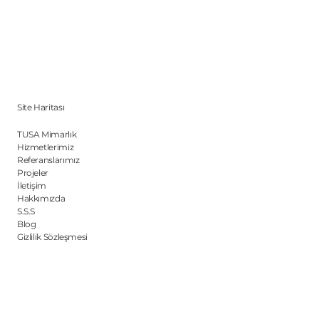
Site Haritası
TUSA Mimarlık
Hizmetlerimiz
Referanslarımız
Projeler
İletişim
Hakkımızda
S.S.S
Blog
Gizlilik Sözleşmesi