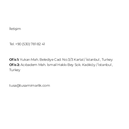
İletişim
Tel.
+90 (530) 781 82 41
Ofis 1:
Yukarı Mah. Belediye Cad. No:3/3 Kartal / İstanbul , Turkey
Ofis 2:
Acıbadem Mah. İsmail Hakkı Bey Sok. Kadıköy / İstanbul ,
Turkey
tusa@tusamimarlik.com